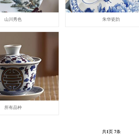
山川秀色
朱华瓷韵
所有品种
共
1
页
7
条