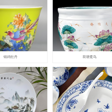
锦鸡牡丹
荷塘鹭鸟